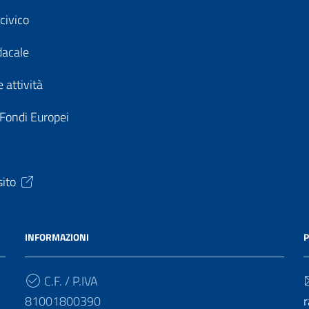
civico
dacale
 attività
 Fondi Europei
sito
INFORMAZIONI
P
C.F. / P.IVA
81001800390
r