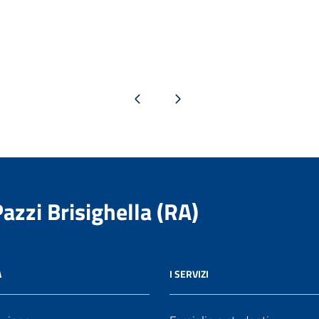
Pagina precedente
Pagina successiva
Pazzi Brisighella (RA)
A
I SERVIZI