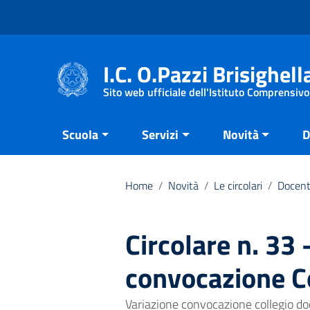
Vai ai contenuti
Vai al menu di navigazione
Vai al footer
I.C. O.Pazzi Brisighell
Sito web ufficiale dell'Istituto Comprensivo
Scuola
Servizi
Novità
D
Home
/
Novità
/
Le circolari
/
Docent
Circolare n. 33
convocazione Co
Variazione convocazione collegio do