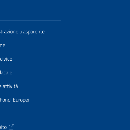
razione trasparente
ine
civico
dacale
 attività
 Fondi Europei
sito