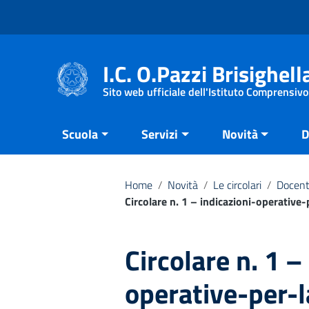
Vai ai contenuti
Vai al menu di navigazione
Vai al footer
I.C. O.Pazzi Brisighell
Sito web ufficiale dell'Istituto Comprensivo
Scuola
Servizi
Novità
D
Home
/
Novità
/
Le circolari
/
Docent
Circolare n. 1 – indicazioni-operative
Circolare n. 1 –
operative-per-