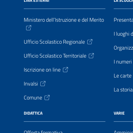
LINK ESTERNI
LA SCUOL
Ministero dell’Istruzione e del Merito
Present
I luoghi 
Ufficio Scolastico Regionale
Organiz
Ufficio Scolastico Territoriale
I numeri 
Iscrizione on line
Le carte 
Invalsi
La storia
Comune
DIDATTICA
VARIE
Offerta formativa
Amminist