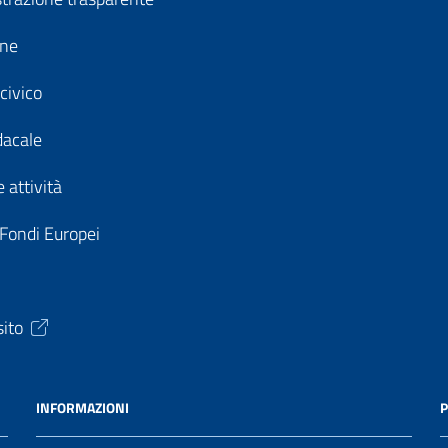
ine
civico
dacale
 attività
 Fondi Europei
sito
INFORMAZIONI
P