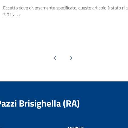
Eccetto dove diversamente specificato, questo articolo è stato ri
3.0 Italia.
Pagina precedente
Pagina successiva
Pazzi Brisighella (RA)