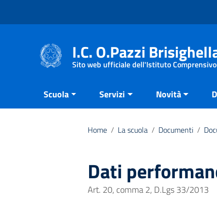
Vai ai contenuti
Vai al menu di navigazione
Vai al footer
I.C. O.Pazzi Brisighell
Sito web ufficiale dell'Istituto Comprensivo
Scuola
Servizi
Novità
D
Home
/
La scuola
/
Documenti
/
Doc
Dati performan
Art. 20, comma 2, D.Lgs 33/2013