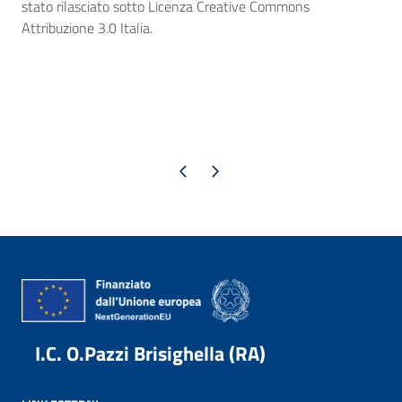
stato rilasciato sotto Licenza Creative Commons
Attribuzione 3.0 Italia.
Pagina precedente
Pagina successiva
I.C. O.Pazzi Brisighella (RA)