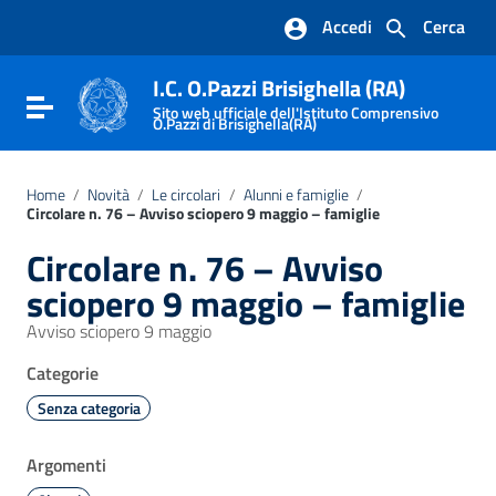
Vai ai contenuti
Accedi
Cerca
Vai al menu di navigazione
Vai al footer
I.C. O.Pazzi Brisighella (RA)
Attiva / disattiva la navigazione
Sito web ufficiale dell'Istituto Comprensivo
O.Pazzi di Brisighella(RA)
Home
/
Novità
/
Le circolari
/
Alunni e famiglie
/
Circolare n. 76 – Avviso sciopero 9 maggio – famiglie
Circolare n. 76 – Avviso
sciopero 9 maggio – famiglie
Avviso sciopero 9 maggio
Categorie
Senza categoria
Argomenti