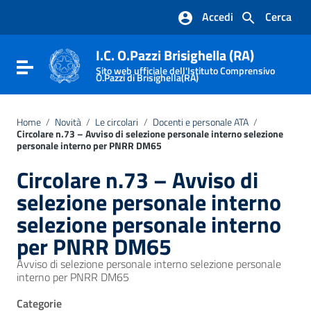
Vai ai contenuti
Accedi
Cerca
Vai al menu di navigazione
Vai al footer
I.C. O.Pazzi Brisighella (RA)
Attiva / disattiva la navigazione
Sito web ufficiale dell'Istituto Comprensivo
O.Pazzi di Brisighella(RA)
Home
/
Novità
/
Le circolari
/
Docenti e personale ATA
/
Circolare n.73 – Avviso di selezione personale interno selezione
personale interno per PNRR DM65
Circolare n.73 – Avviso di
selezione personale interno
selezione personale interno
per PNRR DM65
Avviso di selezione personale interno selezione personale
interno per PNRR DM65
Categorie