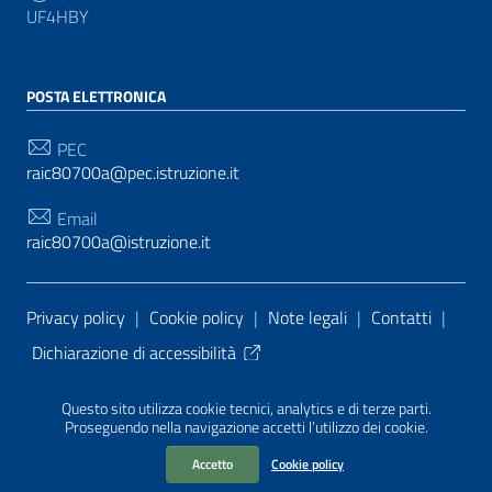
UF4HBY
POSTA ELETTRONICA
PEC
raic80700a@pec.istruzione.it
Email
raic80700a@istruzione.it
Sezione Link Utili
Privacy policy
|
Cookie policy
|
Note legali
|
Contatti
|
Dichiarazione di accessibilità
Tema grafico
ItaliaWP2
| Basato sul
Prototipo per siti
Questo sito utilizza cookie tecnici, analytics e di terze parti.
PA di AgID
| Realizzato con
WordPress
da
Proseguendo nella navigazione accetti l’utilizzo dei cookie.
Mediasoft
s
Accetto
Cookie policy