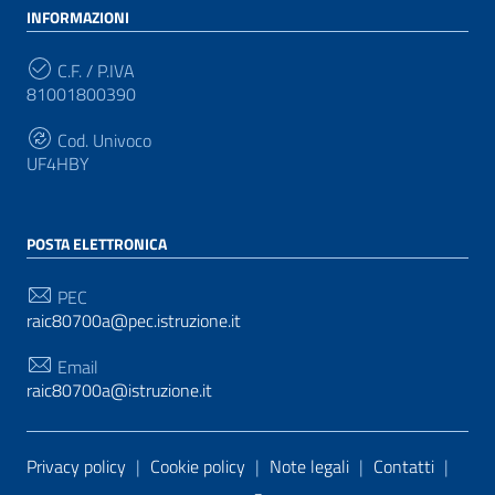
INFORMAZIONI
C.F. / P.IVA
81001800390
Cod. Univoco
UF4HBY
POSTA ELETTRONICA
PEC
raic80700a@pec.istruzione.it
Email
raic80700a@istruzione.it
Sezione Link Utili
Privacy policy
|
Cookie policy
|
Note legali
|
Contatti
|