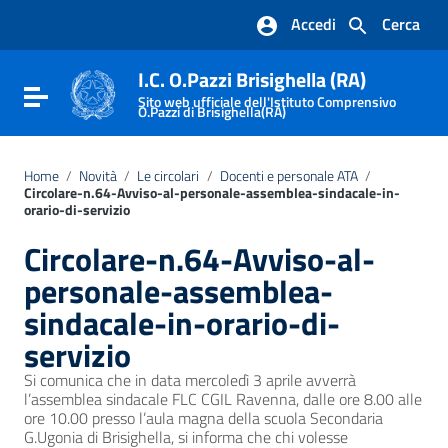
Vai ai contenuti
Accedi
Cerca
Vai al menu di navigazione
Vai al footer
I.C. O.Pazzi Brisighella (RA)
Attiva / disattiva la navigazione
Sito web ufficiale dell'Istituto Comprensivo
O.Pazzi di Brisighella(RA)
Home
/
Novità
/
Le circolari
/
Docenti e personale ATA
/
Circolare-n.64-Avviso-al-personale-assemblea-sindacale-in-
orario-di-servizio
Circolare-n.64-Avviso-al-
personale-assemblea-
sindacale-in-orario-di-
servizio
Si comunica che in data mercoledì 3 aprile avverrà
l’assemblea sindacale FLC CGIL Ravenna, dalle ore 8.00 alle
ore 10.00 presso l’aula magna della scuola Secondaria
G.Ugonia di Brisighella, si informa che chi volesse