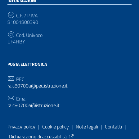
INFORMAZIONI
C.F. / P.IVA
81001800390
Cod. Univoco
UF4HBY
POSTA ELETTRONICA
PEC
raic80700a@pec.istruzione.it
Email
raic80700a@istruzione.it
Sezione Link Utili
Privacy policy
|
Cookie policy
|
Note legali
|
Contatti
|
Dichiarazione di accessibilità