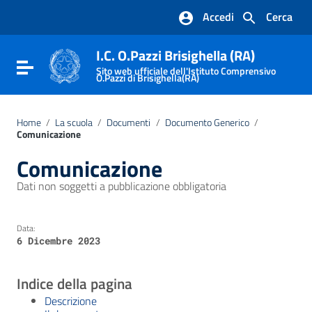
Vai ai contenuti
Accedi
Cerca
Vai al menu di navigazione
Vai al footer
I.C. O.Pazzi Brisighella (RA)
Attiva / disattiva la navigazione
Sito web ufficiale dell'Istituto Comprensivo
O.Pazzi di Brisighella(RA)
Home
/
La scuola
/
Documenti
/
Documento Generico
/
Comunicazione
Comunicazione
Dati non soggetti a pubblicazione obbligatoria
Data:
6 Dicembre 2023
Indice della pagina
Descrizione