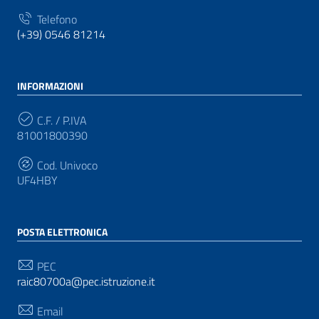
Telefono
(+39) 0546 81214
INFORMAZIONI
C.F. / P.IVA
81001800390
Cod. Univoco
UF4HBY
POSTA ELETTRONICA
PEC
raic80700a@pec.istruzione.it
Email