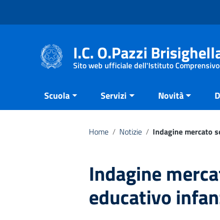
Vai ai contenuti
Vai al menu di navigazione
Vai al footer
I.C. O.Pazzi Brisighell
Sito web ufficiale dell'Istituto Comprensivo
Scuola
Servizi
Novità
D
Home
/
Notizie
/
Indagine mercato se
Indagine mercat
educativo infa