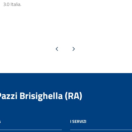
3.0 Italia.
Pagina precedente
Pagina successiva
Pazzi Brisighella (RA)
A
I SERVIZI