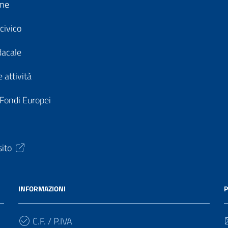
ine
civico
dacale
 attività
 Fondi Europei
sito
INFORMAZIONI
P
C.F. / P.IVA