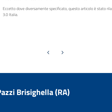
Eccetto dove diversamente specificato, questo articolo è stato ri
3.0 Italia.
Pagina precedente
Pagina successiva
Pazzi Brisighella (RA)