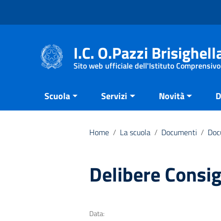
Vai ai contenuti
Vai al menu di navigazione
Vai al footer
I.C. O.Pazzi Brisighell
Sito web ufficiale dell'Istituto Comprensivo
Scuola
Servizi
Novità
D
Home
/
La scuola
/
Documenti
/
Doc
Delibere Consig
Data: