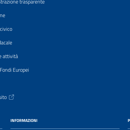
razione trasparente
ine
civico
dacale
 attività
 Fondi Europei
sito
INFORMAZIONI
P