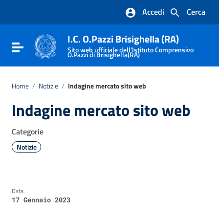
Vai ai contenuti
Accedi
Cerca
Vai al menu di navigazione
Vai al footer
I.C. O.Pazzi Brisighella (RA)
Attiva / disattiva la navigazione
Sito web ufficiale dell'Istituto Comprensivo
O.Pazzi di Brisighella(RA)
Home
/
Notizie
/
Indagine mercato sito web
Indagine mercato sito web
Categorie
Notizie
Data:
17 Gennaio 2023