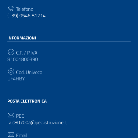
Telefono
(+39) 0546 81214
INFORMAZIONI
C.F. / P.IVA
81001800390
Cod. Univoco
UF4HBY
POSTA ELETTRONICA
PEC
raic80700a@pec.istruzione.it
Email