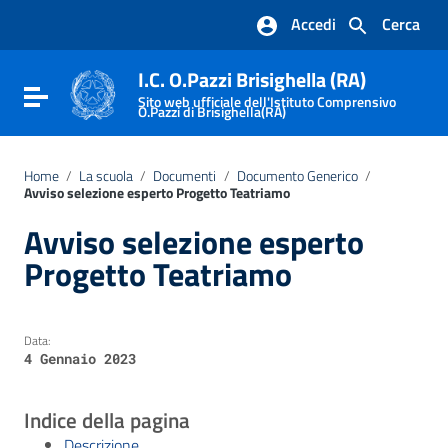
Vai ai contenuti
Accedi
Cerca
Vai al menu di navigazione
Vai al footer
I.C. O.Pazzi Brisighella (RA)
Attiva / disattiva la navigazione
Sito web ufficiale dell'Istituto Comprensivo
O.Pazzi di Brisighella(RA)
Home
/
La scuola
/
Documenti
/
Documento Generico
/
Avviso selezione esperto Progetto Teatriamo
Avviso selezione esperto
Progetto Teatriamo
Data:
4 Gennaio 2023
Indice della pagina
Descrizione