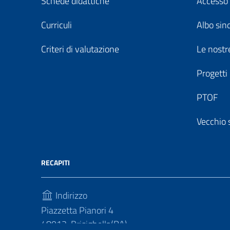
Schede didattiche
Accesso 
Curriculi
Albo sin
Criteri di valutazione
Le nostre
Progetti
PTOF
Vecchio 
RECAPITI
Indirizzo
Piazzetta Pianori 4
48013, Brisighella(RA)