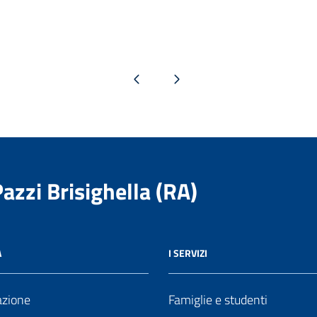
Pagina precedente
Pagina successiva
Pazzi Brisighella (RA)
A
I SERVIZI
azione
Famiglie e studenti