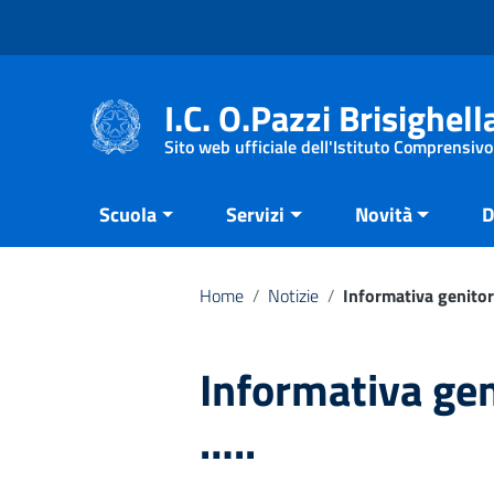
Vai ai contenuti
Vai al menu di navigazione
Vai al footer
I.C. O.Pazzi Brisighell
Sito web ufficiale dell'Istituto Comprensivo
Scuola
Servizi
Novità
D
Home
/
Notizie
/
Informativa genitor
Informativa gen
…..