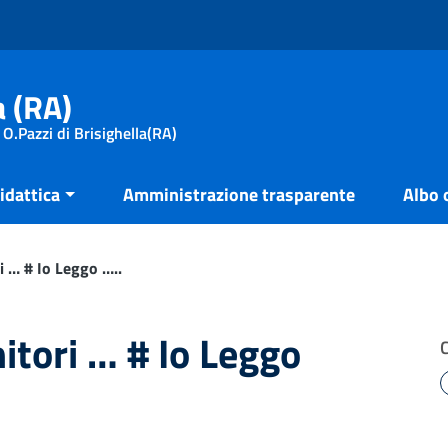
a (RA)
 O.Pazzi di Brisighella(RA)
idattica
Amministrazione trasparente
Albo 
i … # Io Leggo …..
itori … # Io Leggo