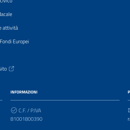
civico
dacale
 attività
 Fondi Europei
sito
INFORMAZIONI
P
C.F. / P.IVA
81001800390
r