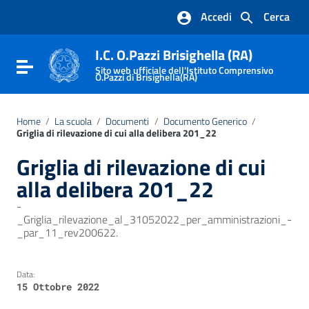
Vai ai contenuti
Accedi
Cerca
Vai al menu di navigazione
Vai al footer
I.C. O.Pazzi Brisighella (RA)
Attiva / disattiva la navigazione
Sito web ufficiale dell'Istituto Comprensivo
O.Pazzi di Brisighella(RA)
Home
/
La scuola
/
Documenti
/
Documento Generico
/
Griglia di rilevazione di cui alla delibera 201_22
Griglia di rilevazione di cui
alla delibera 201_22
-
_Griglia_rilevazione_al_31052022_per_amministrazioni_-
_par_11_rev200622.
Data:
15 Ottobre 2022