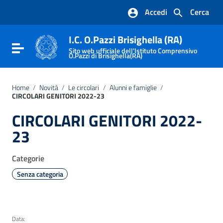
Vai ai contenuti
Accedi
Cerca
Vai al menu di navigazione
Vai al footer
I.C. O.Pazzi Brisighella (RA)
Attiva / disattiva la navigazione
Sito web ufficiale dell'Istituto Comprensivo
O.Pazzi di Brisighella(RA)
Home
/
Novità
/
Le circolari
/
Alunni e famiglie
/
CIRCOLARI GENITORI 2022-23
CIRCOLARI GENITORI 2022-
23
Categorie
Senza categoria
Data: