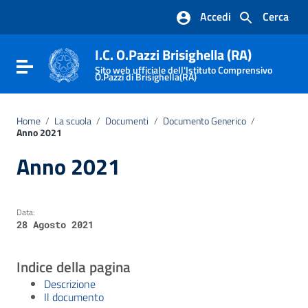
Vai ai contenuti
Accedi
Cerca
Vai al menu di navigazione
Vai al footer
I.C. O.Pazzi Brisighella (RA)
Attiva / disattiva la navigazione
Sito web ufficiale dell'Istituto Comprensivo
O.Pazzi di Brisighella(RA)
Home
/
La scuola
/
Documenti
/
Documento Generico
/
Anno 2021
Anno 2021
Data:
28 Agosto 2021
Indice della pagina
Descrizione
Il documento