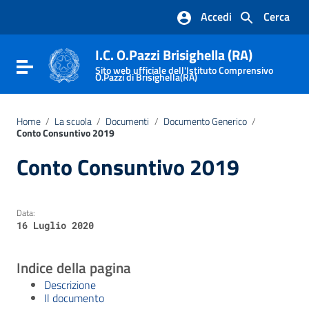
Vai ai contenuti
Accedi
Cerca
Vai al menu di navigazione
Vai al footer
I.C. O.Pazzi Brisighella (RA)
Attiva / disattiva la navigazione
Sito web ufficiale dell'Istituto Comprensivo
O.Pazzi di Brisighella(RA)
Home
/
La scuola
/
Documenti
/
Documento Generico
/
Conto Consuntivo 2019
Conto Consuntivo 2019
Data:
16 Luglio 2020
Indice della pagina
Descrizione
Il documento