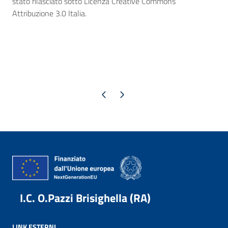
stato rilasciato sotto Licenza Creative Commons
Attribuzione 3.0 Italia.
Pagina precedente
Pagina successiva
I.C. O.Pazzi Brisighella (RA)
LINK ESTERNI