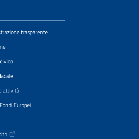
razione trasparente
ine
civico
dacale
 attività
 Fondi Europei
sito