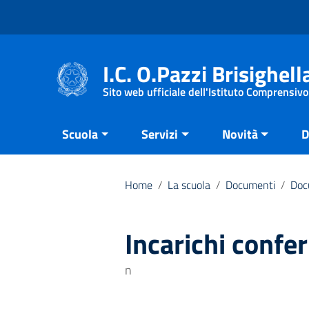
Vai ai contenuti
Vai al menu di navigazione
Vai al footer
I.C. O.Pazzi Brisighell
Sito web ufficiale dell'Istituto Comprensivo
Scuola
Servizi
Novità
D
Home
/
La scuola
/
Documenti
/
Doc
Incarichi confe
n