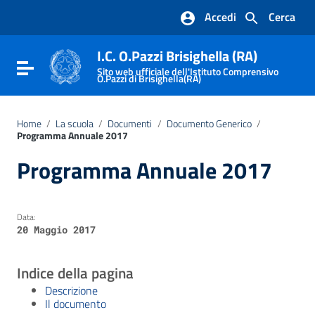
Vai ai contenuti
Accedi
Cerca
Vai al menu di navigazione
Vai al footer
I.C. O.Pazzi Brisighella (RA)
Attiva / disattiva la navigazione
Sito web ufficiale dell'Istituto Comprensivo
O.Pazzi di Brisighella(RA)
Home
/
La scuola
/
Documenti
/
Documento Generico
/
Programma Annuale 2017
Programma Annuale 2017
Data:
20 Maggio 2017
Indice della pagina
Descrizione
Il documento