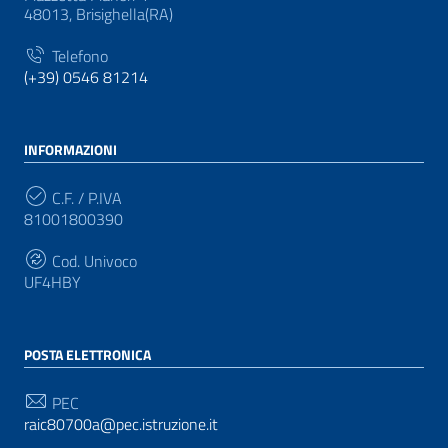
48013, Brisighella(RA)
Telefono
(+39) 0546 81214
INFORMAZIONI
C.F. / P.IVA
81001800390
Cod. Univoco
UF4HBY
POSTA ELETTRONICA
PEC
raic80700a@pec.istruzione.it