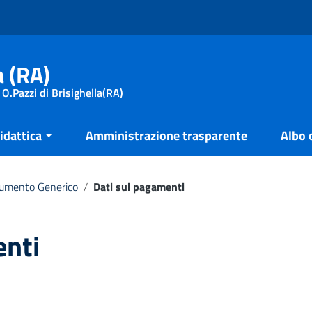
a (RA)
 O.Pazzi di Brisighella(RA)
idattica
Amministrazione trasparente
Albo 
umento Generico
/
Dati sui pagamenti
enti