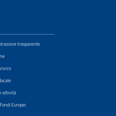
razione trasparente
ine
civico
dacale
 attività
 Fondi Europei