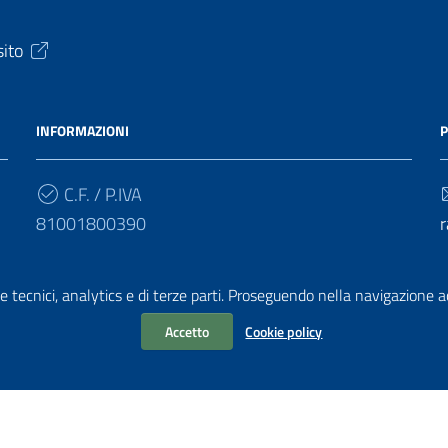
sito
INFORMAZIONI
P
C.F. / P.IVA
81001800390
r
Cod. Univoco
e tecnici, analytics e di terze parti. Proseguendo nella navigazione acc
UF4HBY
r
Accetto
Cookie policy
chiarazione di accessibilità