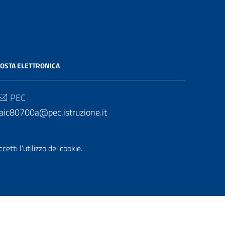
OSTA ELETTRONICA
PEC
aic80700a@pec.istruzione.it
Email
etti l’utilizzo dei cookie.
aic80700a@istruzione.it