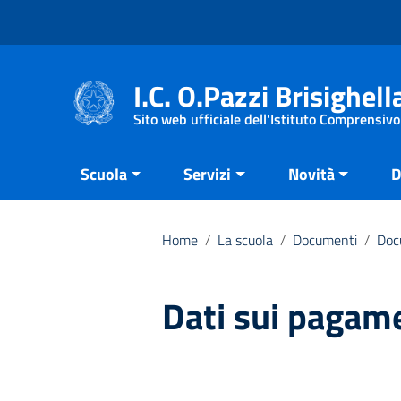
Vai ai contenuti
Vai al menu di navigazione
Vai al footer
I.C. O.Pazzi Brisighell
Sito web ufficiale dell'Istituto Comprensivo
Scuola
Servizi
Novità
D
Home
/
La scuola
/
Documenti
/
Doc
Dati sui pagam