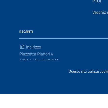
PTOF
Vecchio 
RECAPITI
Indirizzo
Piazzetta Pianori 4
48013, Brisighella(RA)
Telefono
Questo sito utilizza cooki
(+39) 0546 81214
Sezione Link Utili
Privacy policy
|
Cookie policy
|
Note legali
|
Contatti
|
Di