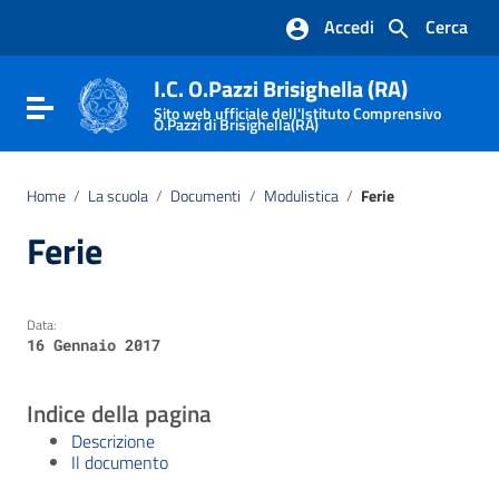
Vai ai contenuti
Accedi
Cerca
Vai al menu di navigazione
Vai al footer
I.C. O.Pazzi Brisighella (RA)
Attiva / disattiva la navigazione
Sito web ufficiale dell'Istituto Comprensivo
O.Pazzi di Brisighella(RA)
Home
/
La scuola
/
Documenti
/
Modulistica
/
Ferie
Ferie
Data:
16 Gennaio 2017
Indice della pagina
Descrizione
Il documento