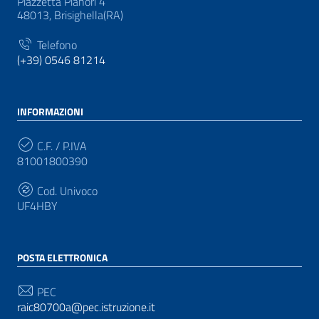
Piazzetta Pianori 4
48013, Brisighella(RA)
Telefono
(+39) 0546 81214
INFORMAZIONI
C.F. / P.IVA
81001800390
Cod. Univoco
UF4HBY
POSTA ELETTRONICA
PEC
raic80700a@pec.istruzione.it