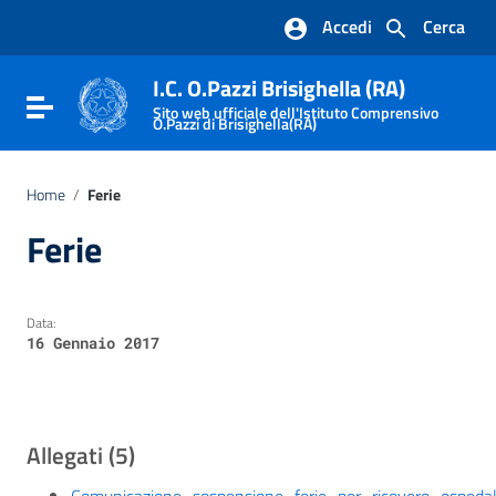
Vai ai contenuti
Accedi
Cerca
Vai al menu di navigazione
Vai al footer
I.C. O.Pazzi Brisighella (RA)
Attiva / disattiva la navigazione
Sito web ufficiale dell'Istituto Comprensivo
O.Pazzi di Brisighella(RA)
Home
/
Ferie
Ferie
Data:
16 Gennaio 2017
Allegati (5)