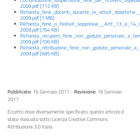
Comunicazione_sospensione_ferie_per_ricovero_osped
2009.pdf [712 KB]
Richiesta_ferie_docenti_durante_le_attivit_didatti
2009.pdf [1 MB]
Richiesta_ferie_o_festivit_soppresse__Artt_13_e_1
2009.pdf [764 KB]
Richiesta_recupero_ferie_non_godute_personale_a
2009.pdf [706 KB]
Richiesta_retribuzione_ferie_non_godute_personal
2009.pdf [685 KB]
Pubblicato:
16 Gennaio 2017
-
Revisione:
16 Gennaio
2017
Eccetto dove diversamente specificato, questo articolo è
stato rilasciato sotto Licenza Creative Commons
Attribuzione 3.0 Italia.