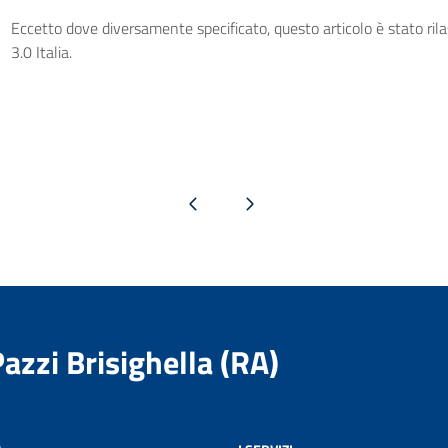
Eccetto dove diversamente specificato, questo articolo è stato ri
3.0 Italia.
Pagina precedente
Pagina successiva
Pazzi Brisighella (RA)