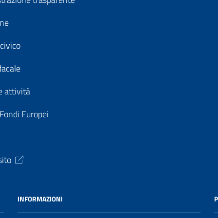
ine
civico
dacale
 attività
 Fondi Europei
sito
INFORMAZIONI
P