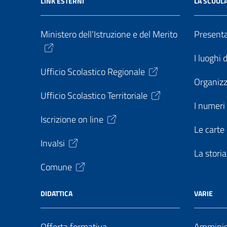
LINK ESTERNI
LA SCUOL
Ministero dell’Istruzione e del Merito
Present
I luoghi 
Ufficio Scolastico Regionale
Organiz
Ufficio Scolastico Territoriale
I numeri 
Iscrizione on line
Le carte 
Invalsi
La storia
Comune
DIDATTICA
VARIE
Offerta formativa
Amminist