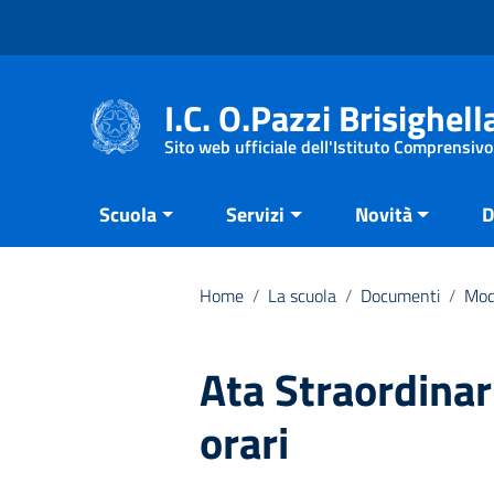
Vai ai contenuti
Vai al menu di navigazione
Vai al footer
I.C. O.Pazzi Brisighell
Sito web ufficiale dell'Istituto Comprensivo
Scuola
Servizi
Novità
D
Home
/
La scuola
/
Documenti
/
Mod
Ata Straordinar
orari