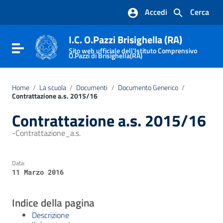
Vai ai contenuti
Accedi
Cerca
Vai al menu di navigazione
Vai al footer
I.C. O.Pazzi Brisighella (RA)
Attiva / disattiva la navigazione
Sito web ufficiale dell'Istituto Comprensivo
O.Pazzi di Brisighella(RA)
Home
/
La scuola
/
Documenti
/
Documento Generico
/
Contrattazione a.s. 2015/16
Contrattazione a.s. 2015/16
-Contrattazione_a.s.
Data:
11 Marzo 2016
Indice della pagina
Descrizione