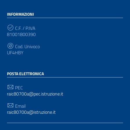
INFORMAZIONI
C.F. / P.IVA
81001800390
Cod. Univoco
UF4HBY
POSTA ELETTRONICA
PEC
raic80700a@pec.istruzione.it
Email
raic80700a@istruzione.it