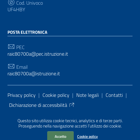
Cod. Univoco
UF4HBY
POSTA ELETTRONICA
PEC
raic80700a@pec.istruzione.it
Email
raic80700a@istruzione.it
Sezione Link Utili
Privacy policy
|
Cookie policy
|
Note legali
|
Contatti
|
Dichiarazione di accessibilità
Tema grafico
ItaliaWP2
| Basato sul
Prototipo per siti
Questo sito utilizza cookie tecnici, analytics e di terze parti.
PA di AgID
| Realizzato con
WordPress
da
Proseguendo nella navigazione accetti l’utilizzo dei cookie.
Mediasoft
s
Accetto
Cookie policy