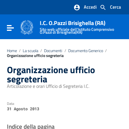
Vai ai contenuti
Accedi
Cerca
Vai al menu di navigazione
Vai al footer
I.C. O.Pazzi Brisighella (RA)
Attiva / disattiva la navigazione
Sito web ufficiale dell'Istituto Comprensivo
O.Pazzi di Brisighella(RA)
Home
/
La scuola
/
Documenti
/
Documento Generico
/
Organizzazione ufficio segreteria
Organizzazione ufficio
segreteria
Articolazione e orari Ufficio di Segreteria I.C.
Data:
31 Agosto 2013
Indice della pagina